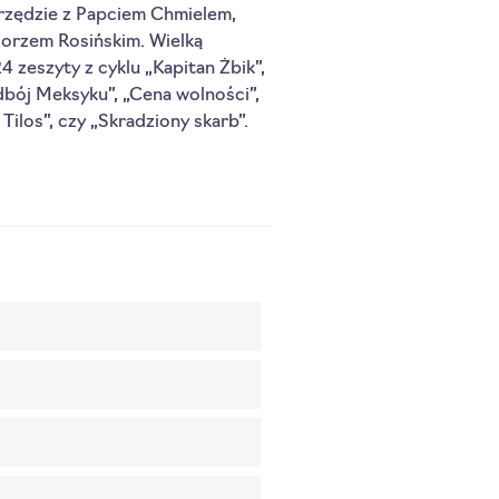
rzędzie z Papciem Chmielem,
gorzem Rosińskim. Wielką
 zeszyty z cyklu „Kapitan Żbik”,
bój Meksyku”, „Cena wolności”,
 Tilos”, czy „Skradziony skarb”.