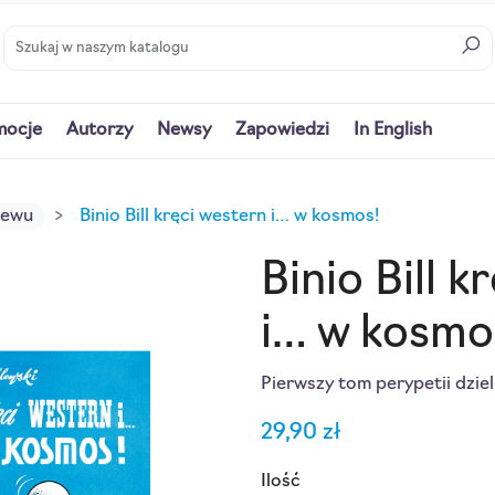
mocje
Autorzy
Newsy
Zapowiedzi
In English
iewu
Binio Bill kręci western i… w kosmos!
Binio Bill k
i… w kosmo
Pierwszy tom perypetii dziel
29,90 zł
Ilość