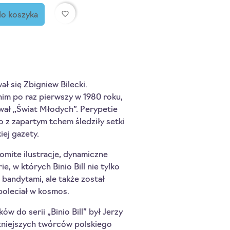
favorite_border
do koszyka
ał się Zbigniew Bilecki.
nim po raz pierwszy w 1980 roku,
ał „Świat Młodych”. Perypetie
o z zapartym tchem śledziły setki
iej gazety.
omite ilustracje, dynamiczne
e, w których Binio Bill nie tylko
 bandytami, ale także został
poleciał w kosmos.
w do serii „Binio Bill” był Jerzy
tniejszych twórców polskiego