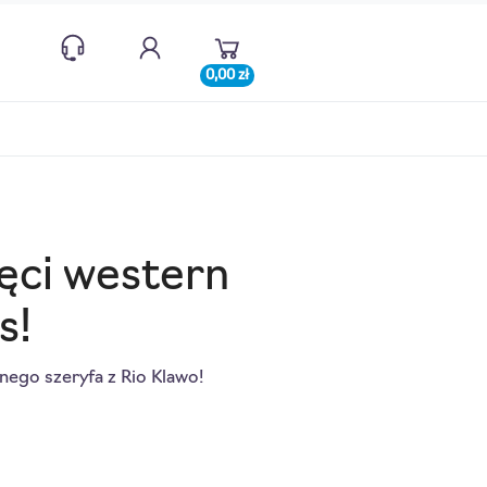
0,00 zł
ręci western
s!
nego szeryfa z Rio Klawo!