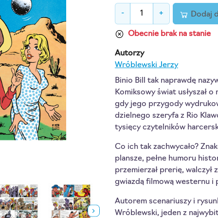
-
+
Dodaj 
Obecnie brak na stanie
Autorzy
Wróblewski Jerzy
Binio Bill tak naprawdę nazyw
Komiksowy świat usłyszał o 
gdy jego przygody wydrukow
dzielnego szeryfa z Rio Klaw
tysięcy czytelników harcersk
Co ich tak zachwycało? Znak
plansze, pełne humoru histori
przemierzał prerię, walczył z
gwiazdą filmową westernu i 
Autorem scenariuszy i rysunkó
Wróblewski, jeden z najwybi