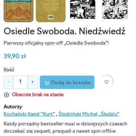
Osiedle Swoboda. Niedźwiedź
Pierwszy oficjalny spin-off „Osiedla Swoboda”!
39,90 zł
Ilość
favorite_border
-
+
Dodaj do koszyka
Obecnie brak na stanie
Autorzy
Kochański Kamil "Kurt"
,
Śledziński Michał „Śledziu”
Każdy porządny bestseller musi w dzisiejszych czasach
doczekać się sequeli, prequeli a nawet spin-offów.