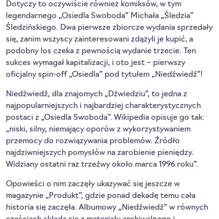
Dotyczy to oczywiście również komiksów, w tym
legendarnego „Osiedla Swoboda” Michała „Śledzia”
Śledzińskiego. Dwa pierwsze zbiorcze wydania sprzedały
się, zanim wszyscy zainteresowani zdążyli je kupić, a
podobny los czeka z pewnością wydanie trzecie. Ten
sukces wymagał kapitalizacji, i oto jest – pierwszy
oficjalny spin-off „Osiedla” pod tytułem „Niedźwiedź”!
Niedźwiedź, dla znajomych „Dźwiedziu”, to jedna z
najpopularniejszych i najbardziej charakterystycznych
postaci z „Osiedla Swoboda”. Wikipedia opisuje go tak:
„niski, silny, niemający oporów z wykorzystywaniem
przemocy do rozwiązywania problemów. Źródło
najdziwniejszych pomysłów na zarobienie pieniędzy.
Widziany ostatni raz trzeźwy około marca 1996 roku”.
Opowieści o nim zaczęły ukazywać się jeszcze w
magazynie „Produkt”, gdzie ponad dekadę temu cała
historia się zaczęła. Albumowy „Niedźwiedź” w równych