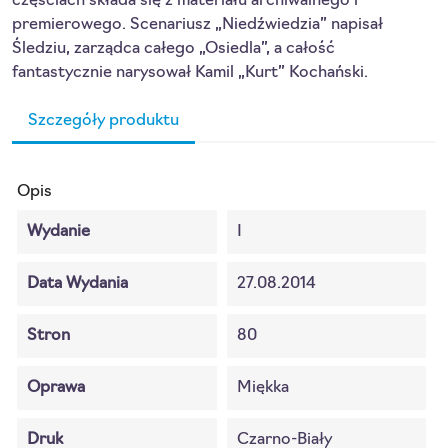
częściach składa się z materiału archiwalnego i
premierowego. Scenariusz „Niedźwiedzia” napisał
Śledziu, zarządca całego „Osiedla”, a całość
fantastycznie narysował Kamil „Kurt” Kochański.
Szczegóły produktu
Opis
Wydanie
I
Data Wydania
27.08.2014
Stron
80
Oprawa
Miękka
Druk
Czarno-Biały