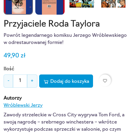
Przyjaciele Roda Taylora
Powrót legendarnego komiksu Jerzego Wróblewskiego
w odrestaurowanej formie!
49,90 zł
Ilość
favorite_border
-
+
Dodaj do koszyka
Autorzy
Wróblewski Jerzy
Zawody strzeleckie w Cross City wygrywa Tom Ford, a
swoją nagrodę – srebrnego winchestera – wkrótce
wykorzystuje podczas sprzeczki w saloonie, po czym