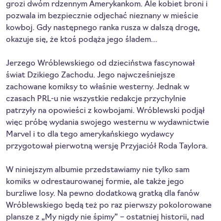
grozi dwóm rdzennym Amerykankom. Ale kobiet broni i
pozwala im bezpiecznie odjechać nieznany w mieście
kowboj. Gdy następnego ranka rusza w dalszą drogę,
okazuje się, że ktoś podąża jego śladem…
Jerzego Wróblewskiego od dzieciństwa fascynował
świat Dzikiego Zachodu. Jego najwcześniejsze
zachowane komiksy to właśnie westerny. Jednak w
czasach PRL-u nie wszystkie redakcje przychylnie
patrzyły na opowieści z kowbojami. Wróblewski podjął
więc próbę wydania swojego westernu w wydawnictwie
Marvel i to dla tego amerykańskiego wydawcy
przygotował pierwotną wersję Przyjaciół Roda Taylora.
W niniejszym albumie przedstawiamy nie tylko sam
komiks w odrestaurowanej formie, ale także jego
burzliwe losy. Na pewno dodatkową gratką dla fanów
Wróblewskiego będą też po raz pierwszy pokolorowane
plansze z „My nigdy nie śpimy” – ostatniej historii, nad