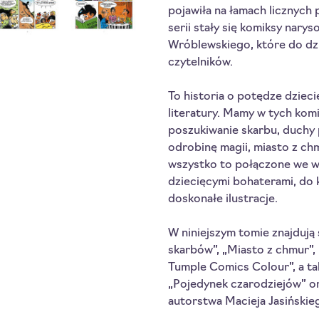
pojawiła na łamach licznych p
serii stały się komiksy nary
Wróblewskiego, które do dzi
czytelników.
To historia o potędze dziecię
literatury. Mamy w tych kom
poszukiwanie skarbu, duchy 
odrobinę magii, miasto z ch
wszystko to połączone we wc
dziecięcymi bohaterami, do
doskonałe ilustracje.
W niniejszym tomie znajdują
skarbów”, „Miasto z chmur”,
Tumple Comics Colour”, a tak
„Pojedynek czarodziejów” oraz
autorstwa Macieja Jasińskie