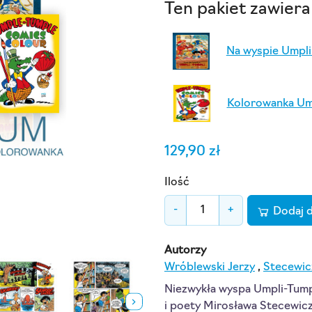
Ten pakiet zawiera
Na wyspie Umpli
Kolorowanka Um
129,90 zł
Ilość
-
+
Dodaj 
Autorzy
Wróblewski Jerzy
,
Stecewic
Niezwykła wyspa Umpli-Tumpl
i poety Mirosława Stecewicz