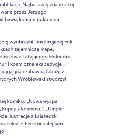
ublikacji. Najbardziej znane z tej
sowane przez Jerzego
ś bawią kolejne pokolenia
cej wyobraźni i inspirującej roli
iksach tajemniczą mapę,
piratów z Latającego Holendra,
mur i kosmiczne ekspedycje –
iągającą i zabawną fabułę z
 których Wróblewski stworzył
 się komiksy „Nowa wyspa
 „Kupcy z kosmosu”, „Umple-
że ilustracje z książeczki
 tekst o historii całej serii
go!