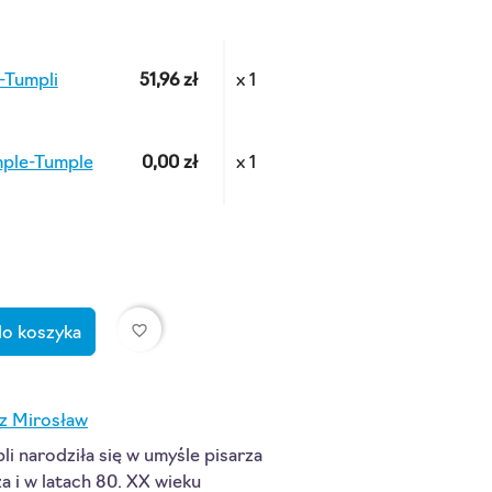
-Tumpli
51,96 zł
x 1
ple-Tumple
0,00 zł
x 1
favorite_border
do koszyka
z Mirosław
i narodziła się w umyśle pisarza
a i w latach 80. XX wieku