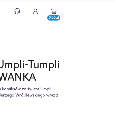
0,00 zł
Umpli-Tumpli
OWANKA
h komiksów ze świata Umpli-
Jerzego Wróblewskiego wraz z