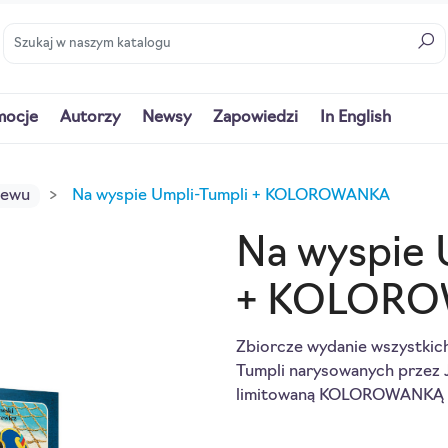
mocje
Autorzy
Newsy
Zapowiedzi
In English
iewu
Na wyspie Umpli-Tumpli + KOLOROWANKA
Na wyspie 
+ KOLOR
Zbiorcze wydanie wszystkic
Tumpli narysowanych przez 
limitowaną KOLOROWANKĄ