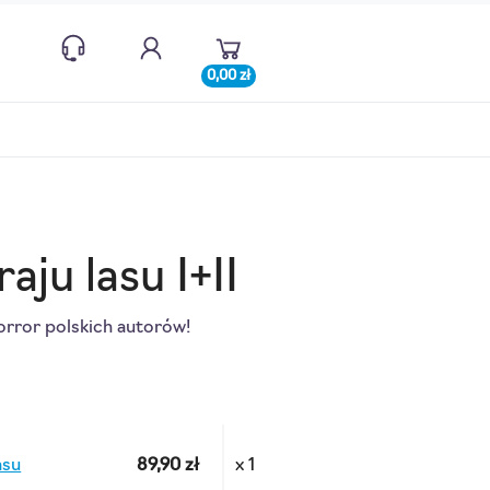
0,00 zł
aju lasu I+II
orror polskich autorów!
asu
89,90 zł
x 1