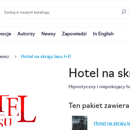
mocje
Autorzy
Newsy
Zapowiedzi
In English
iewu
Hotel na skraju lasu I+II
Hotel na skr
Hipnotyczny i niepokojący h
Ten pakiet zawiera
Hotel na skraju l