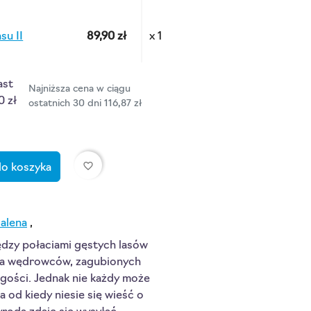
su II
89,90 zł
x 1
ast
Najniższa cena w ciągu
0 zł
ostatnich 30 dni 116,87 zł
favorite_border
do koszyka
alena
,
ędzy połaciami gęstych lasów
 dla wędrowców, zagubionych
 gości. Jednak nie każdy może
a od kiedy niesie się wieść o