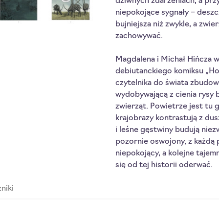
dziwnych zdarzeniach, a prz
niepokojące sygnały – deszcz
bujniejsza niż zwykle, a zwi
zachowywać.
Magdalena i Michał Hińcza w
debiutanckiego komiksu „Hote
czytelnika do świata zbudo
wydobywającą z cienia rysy 
zwierząt. Powietrze jest tu g
krajobrazy kontrastują z du
i leśne gęstwiny budują niez
pozornie oswojony, z każdą p
niepokojący, a kolejne tajem
się od tej historii oderwać.
niki