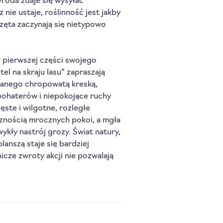
yroda zdaje się wysyłać
 nie ustaje, roślinność jest jakby
erzęta zaczynają się nietypowo
 pierwszej części swojego
l na skraju lasu” zapraszają
wanego chropowatą kreską,
bohaterów i niepokojące ruchy
ęste i wilgotne, rozległe
sznością mrocznych pokoi, a mgła
wykły nastrój grozy. Świat natury,
lanszą staje się bardziej
nicze zwroty akcji nie pozwalają