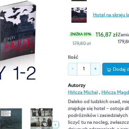
Hotel na skraju la
116,87 zł
Zami
ZNIŻKA 35%
179,8
179,80 zł
Ilość
-
+
Dodaj 
Autorzy
Hińcza Michał
,
Hińcza Magd
Daleko od ludzkich osad, mi
znajduje się hotel – ostoja
podróżników i zasiedziałych
liczyć tu na nocleg, zwłaszcz