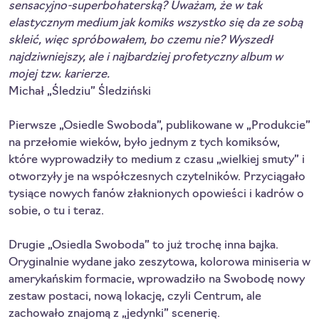
sensacyjno-superbohaterską? Uważam, że w tak 
elastycznym medium jak komiks wszystko się da ze sobą 
skleić, więc spróbowałem, bo czemu nie? Wyszedł 
najdziwniejszy, ale i najbardziej profetyczny album w 
mojej tzw. karierze.
Michał „Śledziu” Śledziński
Pierwsze „Osiedle Swoboda”, publikowane w „Produkcie” 
na przełomie wieków, było jednym z tych komiksów, 
które wyprowadziły to medium z czasu „wielkiej smuty” i 
otworzyły je na współczesnych czytelników. Przyciągało 
tysiące nowych fanów złaknionych opowieści i kadrów o 
sobie, o tu i teraz.
Drugie „Osiedla Swoboda” to już trochę inna bajka. 
Oryginalnie wydane jako zeszytowa, kolorowa miniseria w 
amerykańskim formacie, wprowadziło na Swobodę nowy 
zestaw postaci, nową lokację, czyli Centrum, ale 
zachowało znajomą z „jedynki” scenerię.