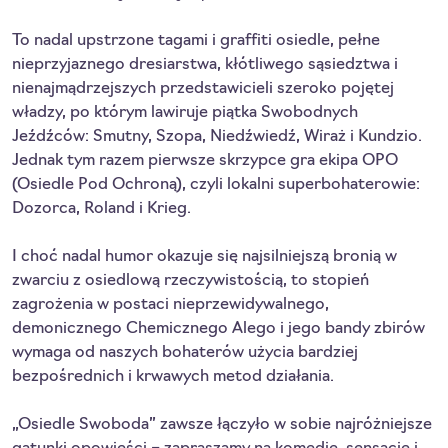
To nadal upstrzone tagami i graffiti osiedle, pełne 
nieprzyjaznego dresiarstwa, kłótliwego sąsiedztwa i 
nienajmądrzejszych przedstawicieli szeroko pojętej 
władzy, po którym lawiruje piątka Swobodnych 
Jeźdźców: Smutny, Szopa, Niedźwiedź, Wiraż i Kundzio. 
Jednak tym razem pierwsze skrzypce gra ekipa OPO 
(Osiedle Pod Ochroną), czyli lokalni superbohaterowie: 
Dozorca, Roland i Krieg.
I choć nadal humor okazuje się najsilniejszą bronią w 
zwarciu z osiedlową rzeczywistością, to stopień 
zagrożenia w postaci nieprzewidywalnego, 
demonicznego Chemicznego Alego i jego bandy zbirów 
wymaga od naszych bohaterów użycia bardziej 
bezpośrednich i krwawych metod działania.
„Osiedle Swoboda” zawsze łączyło w sobie najróżniejsze 