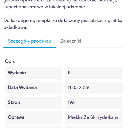
gatunki opowieści – zapraszamy na komedię, sensację i 
superbohaterstwo w lokalnej odsłonie.
Do każdego egzemplarza dołączony jest plakat z grafiką 
okładkową.
Szczegóły produktu
Załączniki
Opis
Wydanie
II
Data Wydania
11.05.2026
Stron
196
Oprawa
Miękka Ze Skrzydełkami