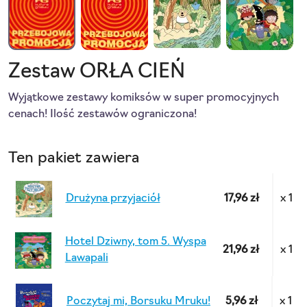
Zestaw ORŁA CIEŃ
Wyjątkowe zestawy komiksów w super promocyjnych
cenach! Ilość zestawów ograniczona!
Ten pakiet zawiera
Drużyna przyjaciół
17,96 zł
x 1
Hotel Dziwny, tom 5. Wyspa
21,96 zł
x 1
Lawapali
Poczytaj mi, Borsuku Mruku!
5,96 zł
x 1