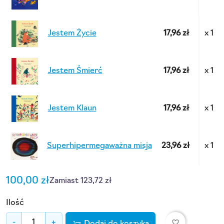
Jestem Życie
17,96 zł
x 1
Jestem Śmierć
17,96 zł
x 1
Jestem Klaun
17,96 zł
x 1
Superhipermegaważna misja
23,96 zł
x 1
100,00 zł
Zamiast 123,72 zł
Ilość
favorite_border
-
+
Dodaj do koszyka