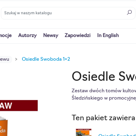
mocje
Autorzy
Newsy
Zapowiedzi
In English
iewu
Osiedle Swoboda 1+2
Osiedle Sw
Zestaw dwóch tomów kultow
Śledzińskiego w promocyjnej
Ten pakiet zawiera