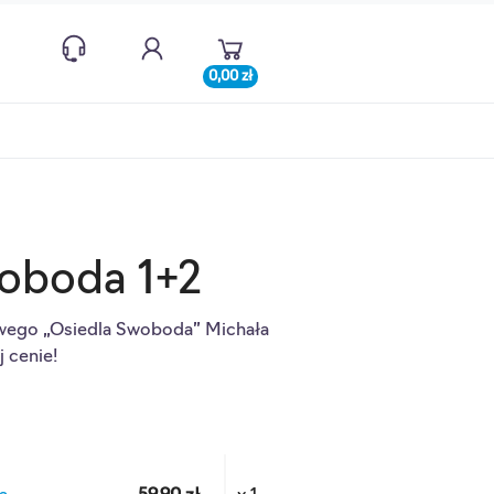
0,00 zł
oboda 1+2
ego „Osiedla Swoboda” Michała
 cenie!