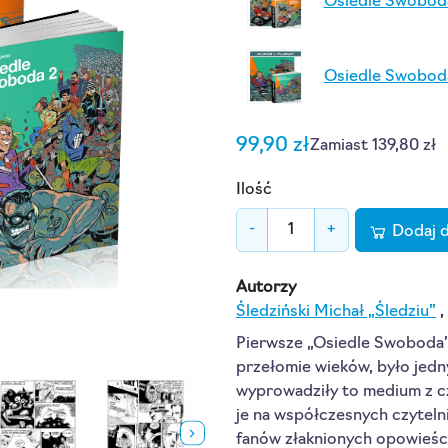
Osiedle Swobod
Osiedle Swobod
99,90 zł
Zamiast 139,80 zł
Ilość
-
+
Dodaj 
Autorzy
Śledziński Michał „Śledziu”
,
Pierwsze „Osiedle Swoboda”,
przełomie wieków, było jedn
wyprowadziły to medium z cza
je na współczesnych czyteln
fanów złaknionych opowieści 