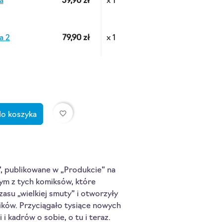
a
59,90 zł
x 1
a 2
79,90 zł
x 1
favorite_border
do koszyka
 publikowane w „Produkcie” na 
ym z tych komiksów, które 
su „wielkiej smuty” i otworzyły 
ików. Przyciągało tysiące nowych 
i kadrów o sobie, o tu i teraz.